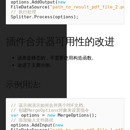
options
.
AddOutput
(
new
FileDataSource
(
"path_to_result_pdf_file_2.pdf
// 执行处理
Splitter
.
Process
(
options
);
插件合并器可用性的改进
该类是静态的，不需要使用构造函数。
改进了主要示例。
示例用法:
// 该示例演示如何合并两个PDF文档。
// 创建MergeOptions对象来设置指令
var
options
=
new
MergeOptions
();
// 添加输入文件路径
options
.
AddInput
(
new
FileDataSource
(
"path_to_your_pdf_file_1.pdf"
)