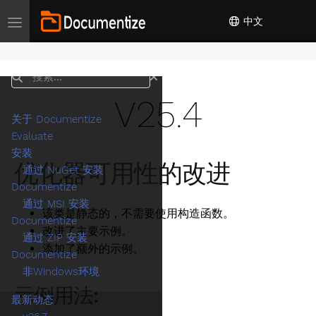
中文
Toggle navigation
搜索
V25.4
关于 Documentize
Evaluate
安装
优化器可用性的改进
通过 NuGet 安装
Documentize
通过 MSI 安装
该类是静态的，不需要使用构造函数。
Documentize
改进了主要示例。
通过 ZIP 安装
添加了额外的示例。
Documentize
非Windows环境
示例用法:
最新动态