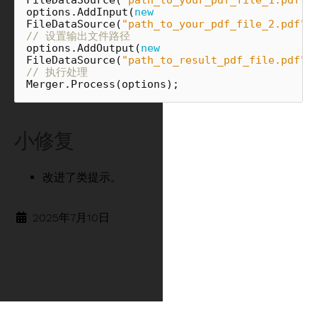
options
.
AddInput
(
new
FileDataSource
(
"path_to_your_pdf_file_2.pdf"
)
// 设置输出文件路径
options
.
AddOutput
(
new
FileDataSource
(
"path_to_result_pdf_file.pdf"
)
// 执行处理
Merger
.
Process
(
options
);
小修复
改进了类提示。
2025年7月10日