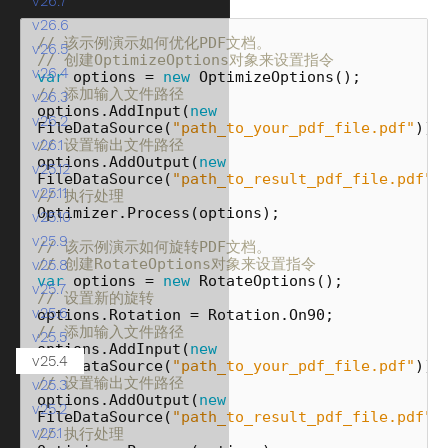
v26.7
v26.6
// 该示例演示如何优化PDF文档。
v26.5
// 创建OptimizeOptions对象来设置指令
v26.4
var
options
=
new
OptimizeOptions
();
// 添加输入文件路径
v26.3
options
.
AddInput
(
new
v26.2
FileDataSource
(
"path_to_your_pdf_file.pdf"
));
// 设置输出文件路径
v26.1
options
.
AddOutput
(
new
v25.12
FileDataSource
(
"path_to_result_pdf_file.pdf"
)
v25.11
// 执行处理
Optimizer
.
Process
(
options
);
v25.10
v25.9
// 该示例演示如何旋转PDF文档。
// 创建RotateOptions对象来设置指令
v25.8
var
options
=
new
RotateOptions
();
v25.7
// 设置新的旋转
v25.6
options
.
Rotation
=
Rotation
.
On90
;
// 添加输入文件路径
v25.5
options
.
AddInput
(
new
v25.4
FileDataSource
(
"path_to_your_pdf_file.pdf"
));
// 设置输出文件路径
v25.3
options
.
AddOutput
(
new
v25.2
FileDataSource
(
"path_to_result_pdf_file.pdf"
)
v25.1
// 执行处理