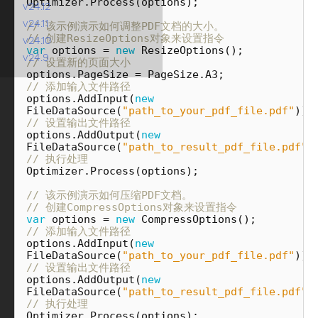
Optimizer
.
Process
(
options
);
v24.12
v24.11
// 该示例演示如何调整PDF文档的大小。
// 创建ResizeOptions对象来设置指令
v24.10
var
options
=
new
ResizeOptions
();
v24.9
// 设置新的页面大小
options
.
PageSize
=
PageSize
.
A3
;
// 添加输入文件路径
options
.
AddInput
(
new
FileDataSource
(
"path_to_your_pdf_file.pdf"
));
// 设置输出文件路径
options
.
AddOutput
(
new
FileDataSource
(
"path_to_result_pdf_file.pdf"
)
// 执行处理
Optimizer
.
Process
(
options
);
// 该示例演示如何压缩PDF文档。
// 创建CompressOptions对象来设置指令
var
options
=
new
CompressOptions
();
// 添加输入文件路径
options
.
AddInput
(
new
FileDataSource
(
"path_to_your_pdf_file.pdf"
));
// 设置输出文件路径
options
.
AddOutput
(
new
FileDataSource
(
"path_to_result_pdf_file.pdf"
)
// 执行处理
Optimizer
.
Process
(
options
);