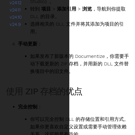
Studio）。
v24.12
转到
项目
>
添加引用
>
浏览
，导航到你提取
v24.11
DLL 的目录。
v24.10
选择相关的 DLL 文件并将其添加为项目的引
v24.9
用。
手动更新
：
如果发布了新版本的 Documentize，你需要手
动下载更新的 ZIP 存档，并用新的 DLL 文件替
换项目中的旧文件。
使用 ZIP 存档的优点
完全控制
：
你可以完全控制 DLL 的存储位置和引用方式。
如果你更喜欢自定义设置或需要手动管理依赖
关系，这可能是有益的。