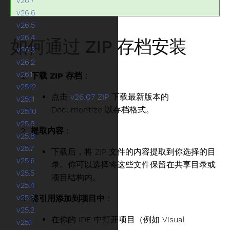
v26.7
v26.6
v26.5
v26.4
如何通过 ZIP 存档安装
v26.3
v26.2
v26.1
下载 ZIP 存档
：
v25.12
点击
v26.07 ZIP
下载最新版本的
v25.11
Documentize 以存档格式。
v25.10
v25.9
提取内容
：
v25.8
v25.7
下载后，将 ZIP 文件的内容提取到你选择的目
v25.6
录。你可以选择将这些文件保留在共享目录或
v25.5
项目结构内。
v25.4
v25.3
将引用添加到项目中
：
v25.2
在你的 IDE 中打开项目（例如 Visual
v25.1