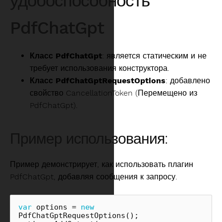
удобоспособность
PdfChatGpt
Класс PdfChatGpt
: является статическим и не
требует использования конструктора.
Класс PdfChatGptRequestOptions
: добавлено
свойство CancellationToken (Перемещено из
PdfChatGpt).
Пример использования:
Пример демонстрирует, как использовать плагин
PdfChatGpt, добавляя сообщения к запросу.
var
options
=
new
PdfChatGptRequestOptions
();