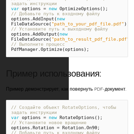
задать инструкции
var
options
=
new
OptimizeOptions
();
// Добавьте путь к входному файлу
options
.
AddInput
(
new
FileDataSource
(
"path_to_your_pdf_file.pdf"
));
// Установите путь к выходному файлу
options
.
AddOutput
(
new
FileDataSource
(
"path_to_result_pdf_file.pdf"
)
// Выполните процесс
PdfManager
.
Optimize
(
options
);
Пример использования:
Пример демонстрирует, как повернуть PDF-документ.
// Создайте объект RotateOptions, чтобы 
задать инструкции
var
options
=
new
RotateOptions
();
// Установите новое вращение
options
.
Rotation
=
Rotation
.
On90
;
// Добавьте путь к входному файлу