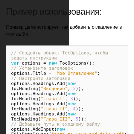
Пример использования:
Пример демонстрирует, как добавить оглавление в
PDF файл.
// Создайте объект TocOptions, чтобы 
задать инструкции
var
options
=
new
TocOptions
();
// Установите заголовок
options
.
Title
=
"Мое Оглавление"
;
// Настройте заголовки
options
.
Headings
.
Add
(
new
TocHeading
(
"Введение"
,
2
));
options
.
Headings
.
Add
(
new
TocHeading
(
"Глава I"
,
3
));
options
.
Headings
.
Add
(
new
TocHeading
(
"Глава II"
,
4
));
options
.
Headings
.
Add
(
new
TocHeading
(
"Глава III"
,
5
));
// Добавьте путь к входному файлу
options
.
AddInput
(
new