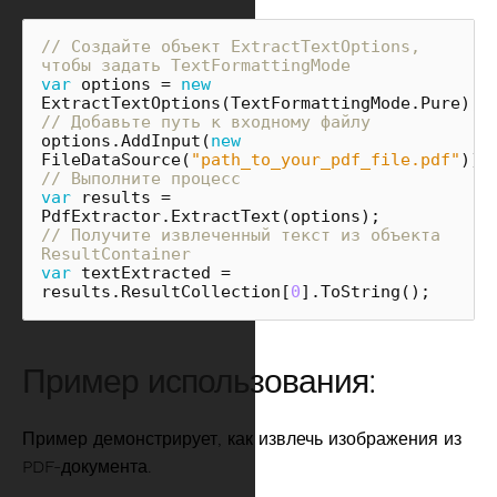
// Создайте объект ExtractTextOptions, 
чтобы задать TextFormattingMode
var
options
=
new
ExtractTextOptions
(
TextFormattingMode
.
Pure
);
// Добавьте путь к входному файлу
options
.
AddInput
(
new
FileDataSource
(
"path_to_your_pdf_file.pdf"
));
// Выполните процесс
var
results
=
PdfExtractor
.
ExtractText
(
options
);
// Получите извлеченный текст из объекта 
ResultContainer
var
textExtracted
=
results
.
ResultCollection
[
0
].
ToString
();
Пример использования:
Пример демонстрирует, как извлечь изображения из
PDF-документа.