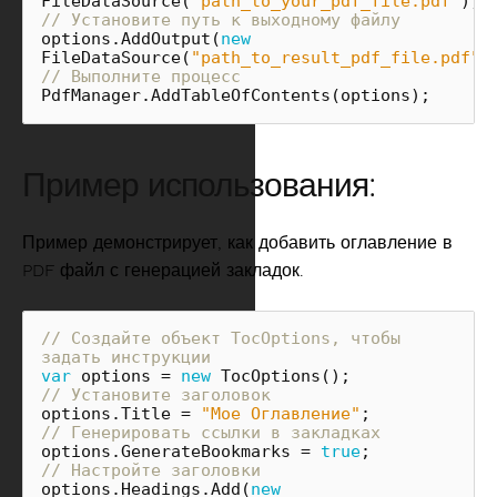
FileDataSource
(
"path_to_your_pdf_file.pdf"
));
// Установите путь к выходному файлу
options
.
AddOutput
(
new
FileDataSource
(
"path_to_result_pdf_file.pdf"
)
// Выполните процесс
PdfManager
.
AddTableOfContents
(
options
);
Пример использования:
Пример демонстрирует, как добавить оглавление в
PDF файл с генерацией закладок.
// Создайте объект TocOptions, чтобы 
задать инструкции
var
options
=
new
TocOptions
();
// Установите заголовок
options
.
Title
=
"Мое Оглавление"
;
// Генерировать ссылки в закладках
options
.
GenerateBookmarks
=
true
;
// Настройте заголовки
options
.
Headings
.
Add
(
new