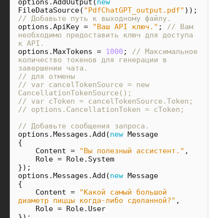
options
.
AddOutput
(
new
FileDataSource
(
"PdfChatGPT_output.pdf"
));
// Добавьте путь к выходному файлу.
options
.
ApiKey
=
"Ваш API ключ."
;
// Вам 
необходимо предоставить ключ для доступа 
к API.
options
.
MaxTokens
=
1000
;
// Максимальное 
количество токенов для генерации в 
завершении чата.
// для отмены
// var cancelTokenSource = new 
CancellationTokenSource();
// var cToken = cancelTokenSource.Token;
// options.CancellationToken = cToken;
// Добавьте сообщения запроса.
options
.
Messages
.
Add
(
new
Message
{
Content
=
"Вы полезный ассистент."
,
Role
=
Role
.
System
});
options
.
Messages
.
Add
(
new
Message
{
Content
=
"Какой самый большой 
диаметр пиццы когда-либо сделанной?"
,
Role
=
Role
.
User
});