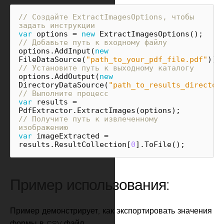
// Создайте ExtractImagesOptions, чтобы 
задать инструкции
var
options
=
new
ExtractImagesOptions
();
// Добавьте путь к входному файлу
options
.
AddInput
(
new
FileDataSource
(
"path_to_your_pdf_file.pdf"
));
// Установите путь к выходному каталогу
options
.
AddOutput
(
new
DirectoryDataSource
(
"path_to_results_director
// Выполните процесс
var
results
=
PdfExtractor
.
ExtractImages
(
options
);
// Получите путь к извлеченному 
изображению
var
imageExtracted
=
results
.
ResultCollection
[
0
].
ToFile
();
Пример использования:
Пример демонстрирует, как экспортировать значения
формы в CSV файл.