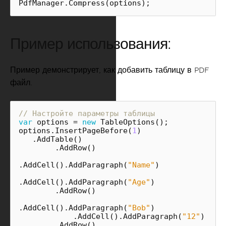
PdfManager
.
Compress
(
options
);
Пример использования:
Пример демонстрирует, как добавить таблицу в PDF
файл.
// Настройте параметры таблицы
var
options
=
new
TableOptions
();
options
.
InsertPageBefore
(
1
)
.
AddTable
()
.
AddRow
()
.
AddCell
().
AddParagraph
(
"Name"
)
.
AddCell
().
AddParagraph
(
"Age"
)
.
AddRow
()
.
AddCell
().
AddParagraph
(
"Bob"
)
.
AddCell
().
AddParagraph
(
"12"
)
.
AddRow
()