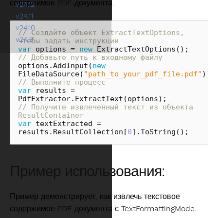
содержимое PDF-документа.
v24.12
v24.11
v24.10
// Создайте объект ExtractTextOptions, 
v24.9
чтобы задать инструкции
var
options
=
new
ExtractTextOptions
();
// Добавьте путь к входному файлу
options
.
AddInput
(
new
FileDataSource
(
"path_to_your_pdf_file.pdf"
));
// Выполните процесс
var
results
=
PdfExtractor
.
ExtractText
(
options
);
// Получите извлеченный текст из объекта 
ResultContainer
var
textExtracted
=
results
.
ResultCollection
[
0
].
ToString
();
Пример использования:
Пример демонстрирует, как извлечь текстовое
содержимое PDF-документа с TextFormattingMode.