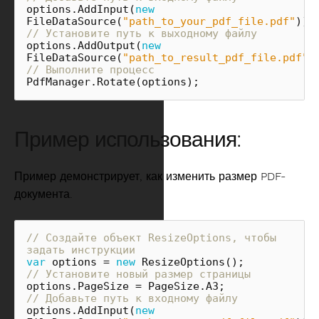
options
.
AddInput
(
new
FileDataSource
(
"path_to_your_pdf_file.pdf"
));
// Установите путь к выходному файлу
options
.
AddOutput
(
new
FileDataSource
(
"path_to_result_pdf_file.pdf"
)
// Выполните процесс
PdfManager
.
Rotate
(
options
);
Пример использования:
Пример демонстрирует, как изменить размер PDF-
документа.
// Создайте объект ResizeOptions, чтобы 
задать инструкции
var
options
=
new
ResizeOptions
();
// Установите новый размер страницы
options
.
PageSize
=
PageSize
.
A3
;
// Добавьте путь к входному файлу
options
.
AddInput
(
new