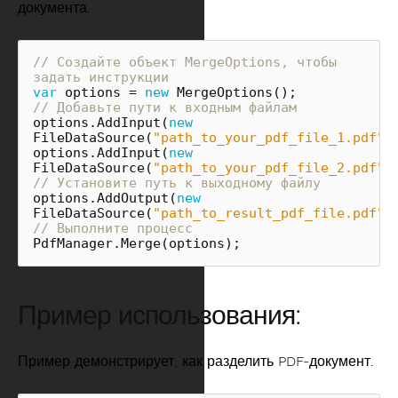
документа.
// Создайте объект MergeOptions, чтобы 
задать инструкции
var
options
=
new
MergeOptions
();
// Добавьте пути к входным файлам
options
.
AddInput
(
new
FileDataSource
(
"path_to_your_pdf_file_1.pdf"
)
options
.
AddInput
(
new
FileDataSource
(
"path_to_your_pdf_file_2.pdf"
)
// Установите путь к выходному файлу
options
.
AddOutput
(
new
FileDataSource
(
"path_to_result_pdf_file.pdf"
)
// Выполните процесс
PdfManager
.
Merge
(
options
);
Пример использования:
Пример демонстрирует, как разделить PDF-документ.