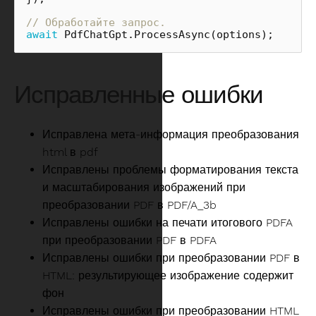
// Обработайте запрос.
await
PdfChatGpt
.
ProcessAsync
(
options
);
Исправленные ошибки
Исправлена мета-информация преобразования
html в pdf
Исправлены проблемы форматирования текста
и масштабирования изображений при
преобразовании PDF в PDF/A_3b
Исправлены ошибки на печати итогового PDFA
при преобразовании PDF в PDFA
Исправлены ошибки при преобразовании PDF в
HTML: результирующее изображение содержит
фон
Исправлены ошибки при преобразовании HTML