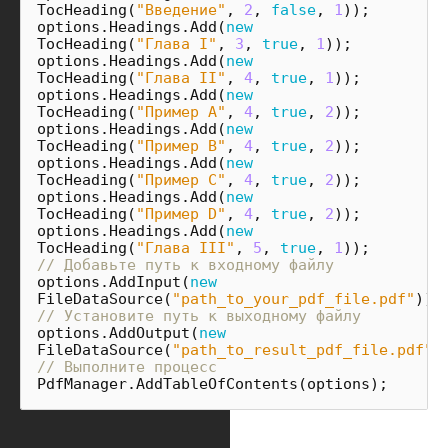
TocHeading
(
"Введение"
,
2
,
false
,
1
));
options
.
Headings
.
Add
(
new
TocHeading
(
"Глава I"
,
3
,
true
,
1
));
options
.
Headings
.
Add
(
new
TocHeading
(
"Глава II"
,
4
,
true
,
1
));
options
.
Headings
.
Add
(
new
TocHeading
(
"Пример A"
,
4
,
true
,
2
));
options
.
Headings
.
Add
(
new
TocHeading
(
"Пример B"
,
4
,
true
,
2
));
options
.
Headings
.
Add
(
new
TocHeading
(
"Пример C"
,
4
,
true
,
2
));
options
.
Headings
.
Add
(
new
TocHeading
(
"Пример D"
,
4
,
true
,
2
));
options
.
Headings
.
Add
(
new
TocHeading
(
"Глава III"
,
5
,
true
,
1
));
// Добавьте путь к входному файлу
options
.
AddInput
(
new
FileDataSource
(
"path_to_your_pdf_file.pdf"
));
// Установите путь к выходному файлу
options
.
AddOutput
(
new
FileDataSource
(
"path_to_result_pdf_file.pdf"
)
// Выполните процесс
PdfManager
.
AddTableOfContents
(
options
);