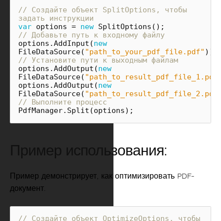
// Создайте объект SplitOptions, чтобы 
задать инструкции
var
options
=
new
SplitOptions
();
// Добавьте путь к входному файлу
options
.
AddInput
(
new
FileDataSource
(
"path_to_your_pdf_file.pdf"
));
// Установите пути к выходным файлам
options
.
AddOutput
(
new
FileDataSource
(
"path_to_result_pdf_file_1.pdf
options
.
AddOutput
(
new
FileDataSource
(
"path_to_result_pdf_file_2.pdf
// Выполните процесс
PdfManager
.
Split
(
options
);
Пример использования:
Пример демонстрирует, как оптимизировать PDF-
документ.
// Создайте объект OptimizeOptions, чтобы 