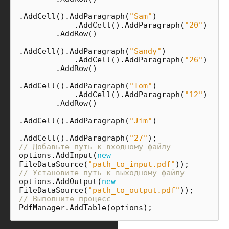
.
AddCell
().
AddParagraph
(
"Sam"
)
.
AddCell
().
AddParagraph
(
"20"
)
.
AddRow
()
.
AddCell
().
AddParagraph
(
"Sandy"
)
.
AddCell
().
AddParagraph
(
"26"
)
.
AddRow
()
.
AddCell
().
AddParagraph
(
"Tom"
)
.
AddCell
().
AddParagraph
(
"12"
)
.
AddRow
()
.
AddCell
().
AddParagraph
(
"Jim"
)
.
AddCell
().
AddParagraph
(
"27"
);
// Добавьте путь к входному файлу
options
.
AddInput
(
new
FileDataSource
(
"path_to_input.pdf"
));
// Установите путь к выходному файлу
options
.
AddOutput
(
new
FileDataSource
(
"path_to_output.pdf"
));
// Выполните процесс
PdfManager
.
AddTable
(
options
);