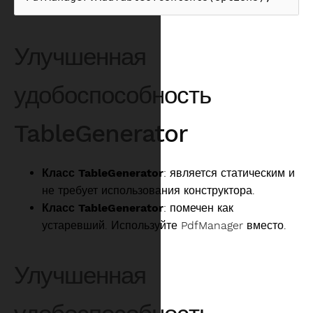
Улучшенная
удобоспособность
TableGenerator
Класс TableGenerator
: является статическим и
не требует использования конструктора.
Класс TableGenerator
: помечен как
устаревший. Используйте PdfManager вместо.
Улучшенная