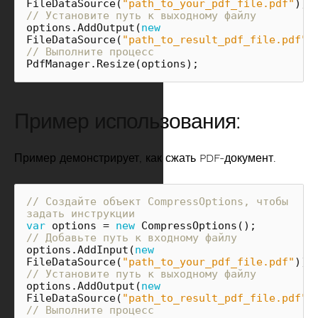
FileDataSource
(
"path_to_your_pdf_file.pdf"
));
// Установите путь к выходному файлу
options
.
AddOutput
(
new
FileDataSource
(
"path_to_result_pdf_file.pdf"
)
// Выполните процесс
PdfManager
.
Resize
(
options
);
Пример использования:
Пример демонстрирует, как сжать PDF-документ.
// Создайте объект CompressOptions, чтобы 
задать инструкции
var
options
=
new
CompressOptions
();
// Добавьте путь к входному файлу
options
.
AddInput
(
new
FileDataSource
(
"path_to_your_pdf_file.pdf"
));
// Установите путь к выходному файлу
options
.
AddOutput
(
new
FileDataSource
(
"path_to_result_pdf_file.pdf"
)
// Выполните процесс