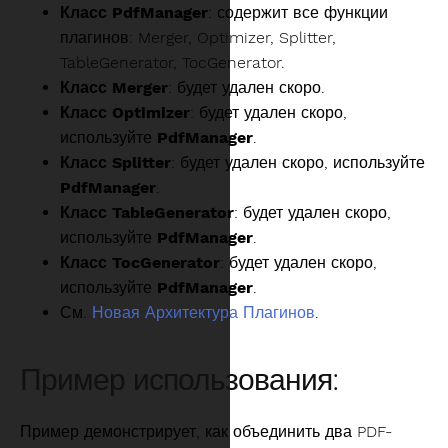
Класс PdfManager
: содержит все функции
плагинов: Merger, Optimizer, Splitter,
TableGenerator, TocGenerator.
Класс Merger
: будет удален скоро.
Класс Optimizer
: будет удален скоро,
используйте
PdfManager
.
Класс Splitter
: будет удален скоро, используйте
PdfManager
.
Класс TableGenerator
: будет удален скоро,
используйте
PdfManager
.
Класс TocGenerator
: будет удален скоро,
используйте
PdfManager
.
См.
Новая Архитектура Плагинов
.
Пример использования:
Пример демонстрирует, как объединить два PDF-