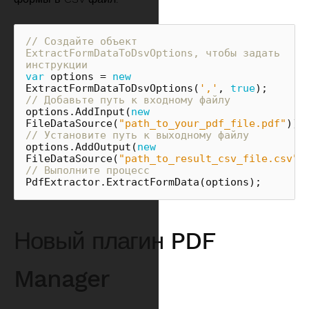
// Создайте объект 
ExtractFormDataToDsvOptions, чтобы задать 
инструкции
var
options
=
new
ExtractFormDataToDsvOptions
(
','
,
true
);
// Добавьте путь к входному файлу
options
.
AddInput
(
new
FileDataSource
(
"path_to_your_pdf_file.pdf"
));
// Установите путь к выходному файлу
options
.
AddOutput
(
new
FileDataSource
(
"path_to_result_csv_file.csv"
)
// Выполните процесс
PdfExtractor
.
ExtractFormData
(
options
);
Новый плагин PDF
Manager