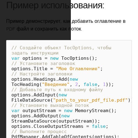
Пример использования:
Пример демонстрирует, как добавить оглавление в
PDF файл и сохранить как поток.
// Создайте объект TocOptions, чтобы 
задать инструкции
var
options
=
new
TocOptions
();
// Установите заголовок
options
.
Title
=
"Мое Оглавление"
;
// Настройте заголовки
options
.
Headings
.
Add
(
new
TocHeading
(
"Введение"
,
2
,
false
,
1
));
// Добавьте путь к входному файлу
options
.
AddInput
(
new
FileDataSource
(
"path_to_your_pdf_file.pdf"
));
// Установите выходной поток 
var
outputStream
=
new
MemoryStream
();
options
.
AddOutput
(
new
StreamDataSource
(
outputStream
));
options
.
CloseOutputStreams
=
false
;
// Выполните процесс
PdfManager
.
AddTableOfContents
(
options
);