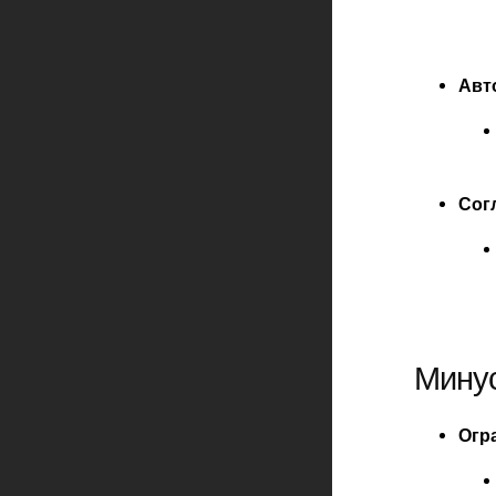
Авт
Сог
Мину
Огр