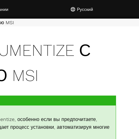
ании
Русский
ью MSI
UMENTIZE С
 MSI
entize, особенно если вы предпочитаете,
ает процесс установки, автоматизируя многие