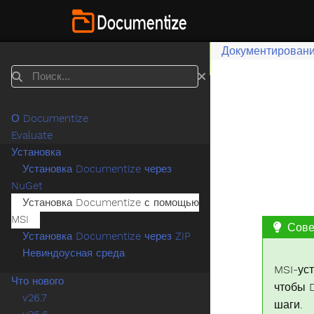
Документировани
Поиск
О Documentize
Evaluate
Установка
Установка Documentize через
NuGet
Установка Documentize с помощью
MSI
Сове
Установка Documentize через ZIP
Невиндоусная среда
MSI-ус
Что нового
чтобы 
v26.7
шаги.