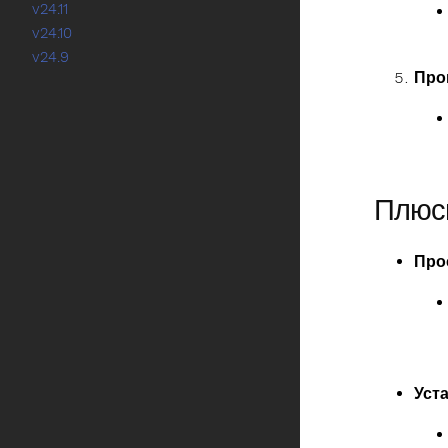
v24.11
v24.10
v24.9
Про
Плюс
Про
Уст