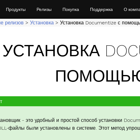
Продукты
Релизы
Покупка
Поддержка
О комп
е релизов
>
Установка
>
Установка Documentize с помощ
УСТАНОВКА DOC
ПОМОЩЬЮ
т
тановщик - это удобный и простой способ установки Docum
DLL-файлы были установлены в системе. Этот метод упрощ