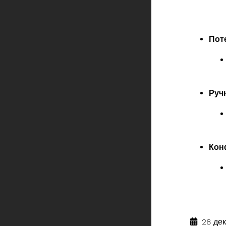
Пот
Руч
Кон
28 дек