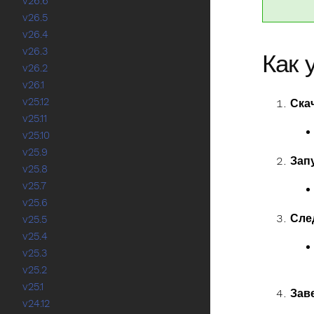
v26.6
v26.5
v26.4
v26.3
Как 
v26.2
v26.1
v25.12
Ска
v25.11
v25.10
v25.9
Зап
v25.8
v25.7
v25.6
Сле
v25.5
v25.4
v25.3
v25.2
v25.1
Зав
v24.12