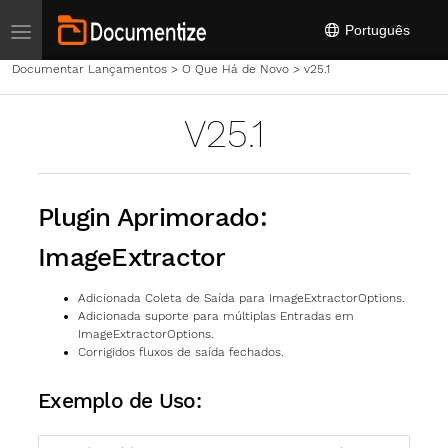
Toggle navigation
Português
Documentar Lançamentos
>
O Que Há de Novo
>
v25.1
V25.1
Plugin Aprimorado:
ImageExtractor
Adicionada Coleta de Saída para ImageExtractorOptions.
Adicionada suporte para múltiplas Entradas em
ImageExtractorOptions.
Corrigidos fluxos de saída fechados.
Exemplo de Uso: