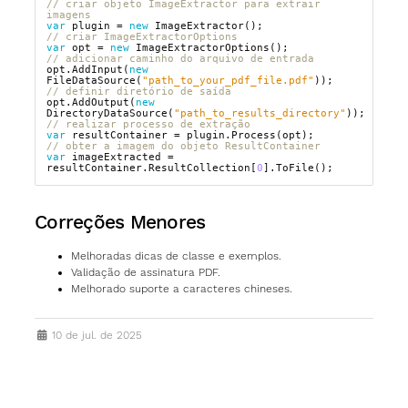
// criar objeto ImageExtractor para extrair 
imagens  
var
plugin
=
new
ImageExtractor
();
// criar ImageExtractorOptions  
var
opt
=
new
ImageExtractorOptions
();
// adicionar caminho do arquivo de entrada  
opt
.
AddInput
(
new
FileDataSource
(
"path_to_your_pdf_file.pdf"
));
// definir diretório de saída  
opt
.
AddOutput
(
new
DirectoryDataSource
(
"path_to_results_directory"
));
// realizar processo de extração  
var
resultContainer
=
plugin
.
Process
(
opt
);
// obter a imagem do objeto ResultContainer  
var
imageExtracted
=
resultContainer
.
ResultCollection
[
0
].
ToFile
();
Correções Menores
Melhoradas dicas de classe e exemplos.
Validação de assinatura PDF.
Melhorado suporte a caracteres chineses.
10 de jul. de 2025