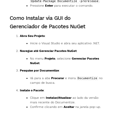
.
Update-Package Documentize -prerelease
Pressione
Enter
para executar o comando.
Como Instalar via GUI do
Gerenciador de Pacotes NuGet
Abra Seu Projeto
:
Inicie o Visual Studio e abra seu aplicativo .NET.
Navegue até Gerenciar Pacotes NuGet
:
No menu
Projeto
, selecione
Gerenciar Pacotes
NuGet
.
Pesquise por Documentize
:
Vá para a aba
Procurar
e insira
no
Documentize
campo de busca.
Instale o Pacote
:
Clique em
Instalar/Atualizar
ao lado da versão
mais recente do Documentize.
Confirme clicando em
Aceitar
na janela pop-up.