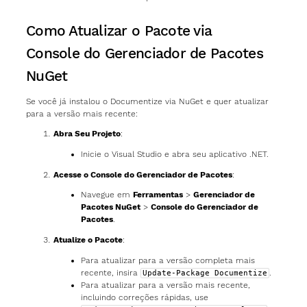
Como Atualizar o Pacote via
Console do Gerenciador de Pacotes
NuGet
Se você já instalou o Documentize via NuGet e quer atualizar
para a versão mais recente:
Abra Seu Projeto
:
Inicie o Visual Studio e abra seu aplicativo .NET.
Acesse o Console do Gerenciador de Pacotes
:
Navegue em
Ferramentas
>
Gerenciador de
Pacotes NuGet
>
Console do Gerenciador de
Pacotes
.
Atualize o Pacote
:
Para atualizar para a versão completa mais
recente, insira
.
Update-Package Documentize
Para atualizar para a versão mais recente,
incluindo correções rápidas, use