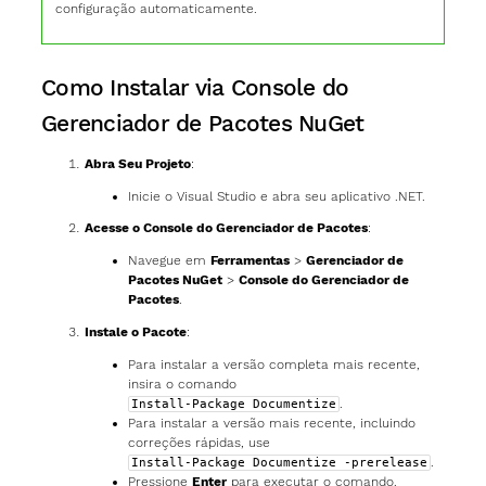
configuração automaticamente.
Como Instalar via Console do
Gerenciador de Pacotes NuGet
Abra Seu Projeto
:
Inicie o Visual Studio e abra seu aplicativo .NET.
Acesse o Console do Gerenciador de Pacotes
:
Navegue em
Ferramentas
>
Gerenciador de
Pacotes NuGet
>
Console do Gerenciador de
Pacotes
.
Instale o Pacote
:
Para instalar a versão completa mais recente,
insira o comando
.
Install-Package Documentize
Para instalar a versão mais recente, incluindo
correções rápidas, use
.
Install-Package Documentize -prerelease
Pressione
Enter
para executar o comando.