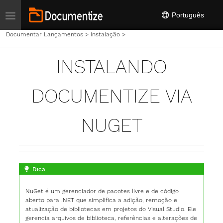
Toggle navigation
Português
Documentar Lançamentos
>
Instalação
>
Instalando Documentize via NuG
INSTALANDO
DOCUMENTIZE VIA
NUGET
Dica
NuGet é um gerenciador de pacotes livre e de código
aberto para .NET que simplifica a adição, remoção e
atualização de bibliotecas em projetos do Visual Studio. Ele
gerencia arquivos de biblioteca, referências e alterações de