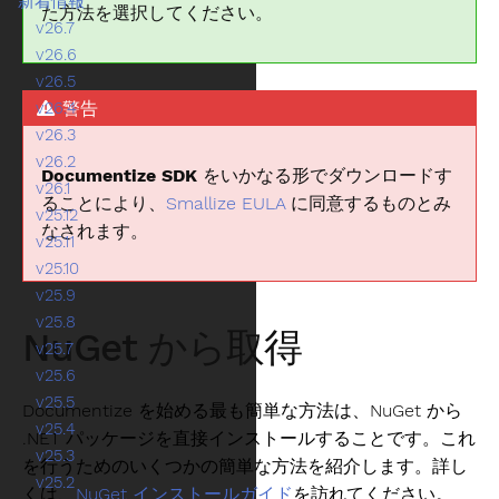
新着情報
た方法を選択してください。
v26.7
v26.6
v26.5
v26.4
警告
v26.3
v26.2
Documentize SDK
をいかなる形でダウンロードす
v26.1
ることにより、
Smallize EULA
に同意するものとみ
v25.12
なされます。
v25.11
v25.10
v25.9
v25.8
NuGet から取得
v25.7
v25.6
v25.5
Documentize を始める最も簡単な方法は、NuGet から
v25.4
.NET パッケージを直接インストールすることです。これ
v25.3
を行うためのいくつかの簡単な方法を紹介します。詳し
v25.2
くは、
NuGet インストールガイド
を訪れてください。