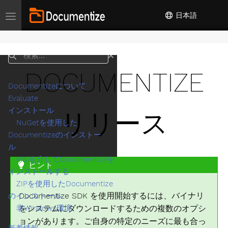
日本語
Toggle navigation
検索
DOCUMENTIZE
Documentizeについて
Evaluate
インストール
リリース
NuGetを使用した
Documentizeのインストー
ル
MSIを介してDocumentizeを
ヒント
インストールする
ZIPを使用したDocumentize
Documentize SDK を使用開始するには、バイナリ
のインストール
をシステムにダウンロードするための複数のオプシ
非Windows環境
ョンがあります。ご自身の特定のニーズに最も合っ