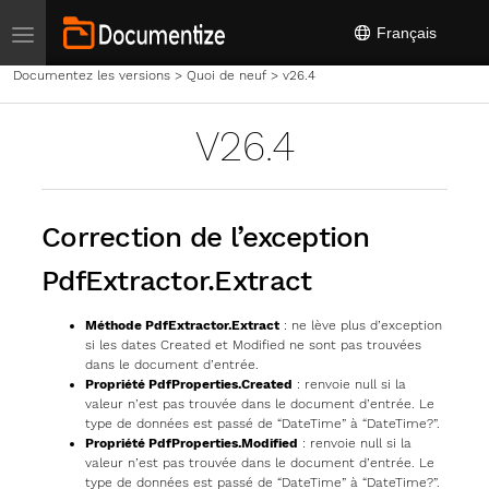
Toggle navigation
Français
Documentez les versions
>
Quoi de neuf
>
v26.4
V26.4
Correction de l’exception
PdfExtractor.Extract
Méthode PdfExtractor.Extract
: ne lève plus d’exception
si les dates Created et Modified ne sont pas trouvées
dans le document d’entrée.
Propriété PdfProperties.Created
: renvoie null si la
valeur n’est pas trouvée dans le document d’entrée. Le
type de données est passé de “DateTime” à “DateTime?”.
Propriété PdfProperties.Modified
: renvoie null si la
valeur n’est pas trouvée dans le document d’entrée. Le
type de données est passé de “DateTime” à “DateTime?”.