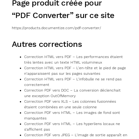
Page produit créée pour
“PDF Converter” sur ce site
https://products.documentize.com/pdf-converter/
Autres corrections
Correction HTML vers PDF – Les performances étaient
très lentes avec un texte HTML volumineux
Correction HTML vers PDF – L’en-tête et le pied de page
n’apparaissent pas sur les pages suivantes
Correction HTML vers PDF – L’infobulle ne se rend pas
correctement
Correction PDF vers DOC – La conversion déclenchait
une exception OutOfMemory
Correction PDF vers XLS – Les colonnes fusionnées
étaient combinées en une seule colonne
Correction PDF vers HTML – Les images de fond sont
manquantes
Correction PDF vers HTML – Les hyperliens locaux ne
s’affichent pas
Correction PDF vers JPEG – L’image de sortie apparaît en