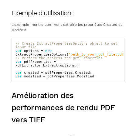
Exemple d’utilisation :
L’exemple montre comment extraire les propriétés Created et
Modified
// Create ExtractPropertiesOptions object to set 
input file
var
options
=
new
ExtractPropertiesOptions
(
"path_to_your_pdf_file.pdf"
);
// Perform the process and get Properties
var
pdfProperties
=
PdfExtractor
.
Extract
(
options
);
var
created
=
pdfProperties
.
Created
;
var
modified
=
pdfProperties
.
Modified
;
Amélioration des
performances de rendu PDF
vers TIFF