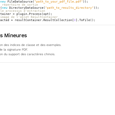
(
new
FileDataSource
(
"path_to_your_pdf_file.pdf"
));
e répertoire de sortie
t
(
new
DirectoryDataSource
(
"path_to_results_directory"
));
 le processus d'extraction
ntainer
=
plugin
.
Process
(
opt
);
'image de l'objet ResultContainer
racted
=
resultContainer
.
ResultCollection
[
0
].
ToFile
();
ns Mineures
on des indices de classe et des exemples.
de la signature PDF.
on du support des caractères chinois.