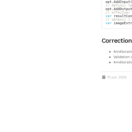
opt
.
AddInput
// définir l
opt
.
AddOutpu
// effectuer
var
resultCo
// obtenir l
var
imageExt
Correctio
Améliorati
Validation 
Améliorati
10 juil. 2025