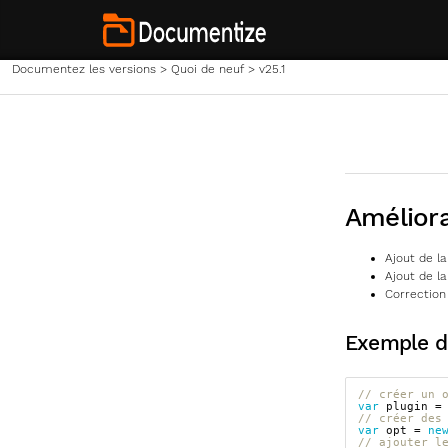
Documentez les versions
>
Quoi de neuf
>
v25.1
Améliora
Ajout de l
Ajout de l
Correction
Exemple d’
// créer un 
var
plugin
=
// créer des
var
opt
=
ne
// ajouter l