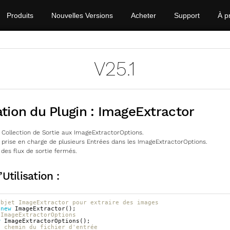
Produits
Nouvelles Versions
Acheter
Support
À p
V25.1
tion du Plugin : ImageExtractor
a Collection de Sortie aux ImageExtractorOptions.
a prise en charge de plusieurs Entrées dans les ImageExtractorOptions.
 des flux de sortie fermés.
Utilisation :
objet ImageExtractor pour extraire des images
new
ImageExtractor
();
 ImageExtractorOptions
w
ImageExtractorOptions
();
e chemin du fichier d'entrée