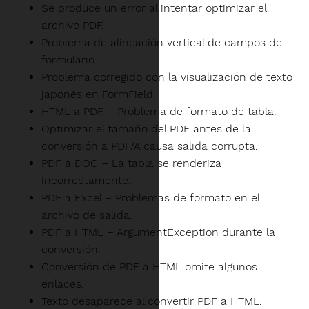
Se produce un error al intentar optimizar el
archivo PDF.
Problema de alineación vertical de campos de
formulario.
Problema corregido con la visualización de texto
japonés en FormField.
HTML a PDF – Problema de formato de tabla.
Optimizar el tamaño del PDF antes de la
conversión a PDF/A causa salida corrupta.
PDF a DOC – La tabla se renderiza
incorrectamente.
PDF a Excel – Problemas de formato en el
archivo de salida.
PDF a HTML – ArgumentException durante la
conversión.
Conversión de PDF a HTML omite algunos
enlaces.
Texto desaparece al convertir PDF a HTML.