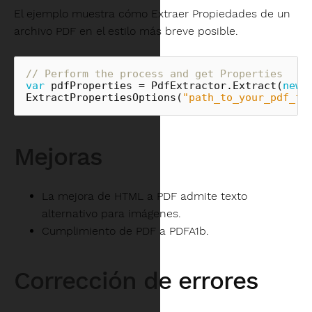
El ejemplo muestra cómo Extraer Propiedades de un
archivo PDF en el estilo más breve posible.
// Perform the process and get Properties
var
pdfProperties
=
PdfExtractor
.
Extract
(
new
ExtractPropertiesOptions
(
"path_to_your_pdf_fi
Mejoras
La mejora de HTML a PDF admite texto
alternativo para imágenes.
Cumplimiento de PDF a PDFA1b.
Corrección de errores