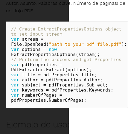
Autor, Asunto, Palabras clave, Número de páginas) de
un flujo PDF.
// Create ExtractPropertiesOptions object 
to set input stream
var
stream
=
File
.
OpenRead
(
"path_to_your_pdf_file.pdf"
);
var
options
=
new
ExtractPropertiesOptions
(
stream
);
// Perform the process and get Properties
var
pdfProperties
=
PdfExtractor
.
Extract
(
options
);
var
title
=
pdfProperties
.
Title
;
var
author
=
pdfProperties
.
Author
;
var
subject
=
pdfProperties
.
Subject
;
var
keywords
=
pdfProperties
.
Keywords
;
var
numberOfPages
=
pdfProperties
.
NumberOfPages
;
Ejemplo de uso: