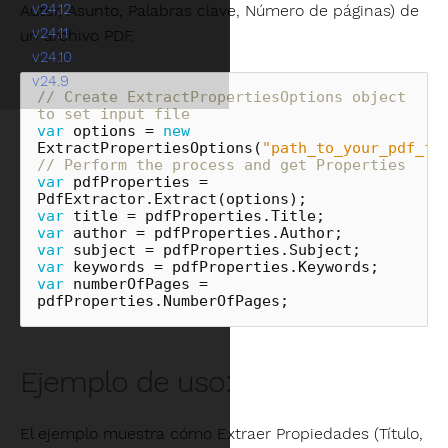
v24.12
Autor, Asunto, Palabras clave, Número de páginas) de
v24.11
un archivo PDF.
v24.10
v24.9
// Create ExtractPropertiesOptions object 
to set input file
var
options
=
new
ExtractPropertiesOptions
(
"path_to_your_pdf_fi
// Perform the process and get Properties
var
pdfProperties
=
PdfExtractor
.
Extract
(
options
);
var
title
=
pdfProperties
.
Title
;
var
author
=
pdfProperties
.
Author
;
var
subject
=
pdfProperties
.
Subject
;
var
keywords
=
pdfProperties
.
Keywords
;
var
numberOfPages
=
pdfProperties
.
NumberOfPages
;
Ejemplo de uso:
El ejemplo muestra cómo Extraer Propiedades (Título,