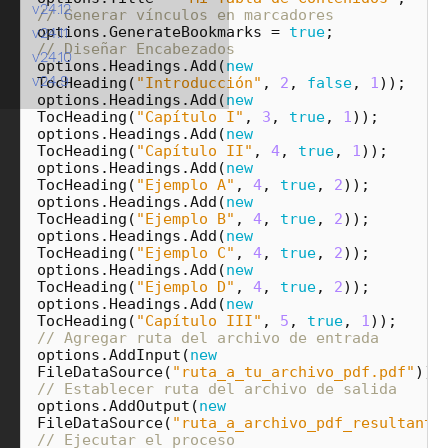
v24.12
// Generar vínculos en marcadores
options
.
GenerateBookmarks
=
true
;
v24.11
// Diseñar Encabezados
v24.10
options
.
Headings
.
Add
(
new
v24.9
TocHeading
(
"Introducción"
,
2
,
false
,
1
));
options
.
Headings
.
Add
(
new
TocHeading
(
"Capítulo I"
,
3
,
true
,
1
));
options
.
Headings
.
Add
(
new
TocHeading
(
"Capítulo II"
,
4
,
true
,
1
));
options
.
Headings
.
Add
(
new
TocHeading
(
"Ejemplo A"
,
4
,
true
,
2
));
options
.
Headings
.
Add
(
new
TocHeading
(
"Ejemplo B"
,
4
,
true
,
2
));
options
.
Headings
.
Add
(
new
TocHeading
(
"Ejemplo C"
,
4
,
true
,
2
));
options
.
Headings
.
Add
(
new
TocHeading
(
"Ejemplo D"
,
4
,
true
,
2
));
options
.
Headings
.
Add
(
new
TocHeading
(
"Capítulo III"
,
5
,
true
,
1
));
// Agregar ruta del archivo de entrada
options
.
AddInput
(
new
FileDataSource
(
"ruta_a_tu_archivo_pdf.pdf"
));
// Establecer ruta del archivo de salida
options
.
AddOutput
(
new
FileDataSource
(
"ruta_a_archivo_pdf_resultante
// Ejecutar el proceso